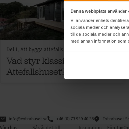
Denna webbplats använder 
Vi använder enhetsidentifierar
sociala medier och analysera 
till de sociala medier och a
med annan information som du 
Del 1, Att bygga attefallshus
Vad styr klassificeringen av
Attefallshuset?
info@extrahuset.se
+46 (0) 73 939 40 38
Extrahuset S
Våra hus
Så går det till
Inspiration
Företag
Om