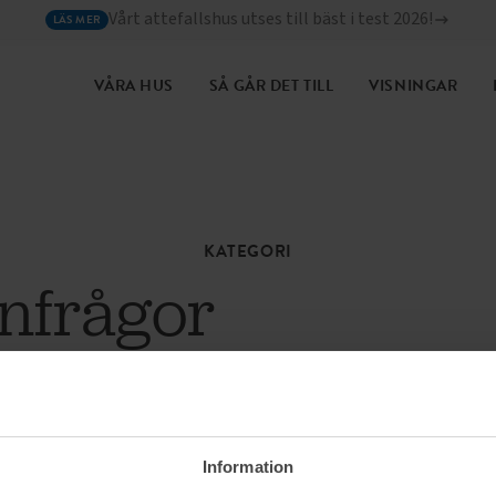
Vårt attefallshus utses till bäst i test 2026!
LÄS MER
VÅRA HUS
SÅ GÅR DET TILL
VISNINGAR
KATEGORI
frågor
Information