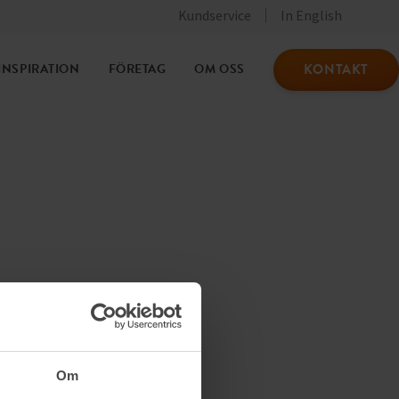
Kundservice
In English
KONTAKT
INSPIRATION
FÖRETAG
OM OSS
Om