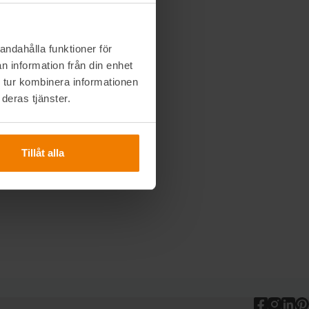
andahålla funktioner för
n information från din enhet
 tur kombinera informationen
deras tjänster.
Tillåt alla
Extrahuset
Extrahu
Extra
Ex