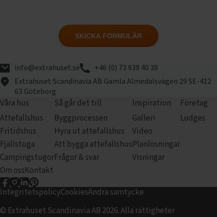
SKICKA FORMULÄR
info@extrahuset.se
+46 (0) 73 939 40 38
Extrahuset Scandinavia AB
Gamla Almedalsvägen 29
SE-412
63 Göteborg
Våra hus
Så går det till
Inspiration
Företag
Attefallshus
Byggprocessen
Galleri
Lodges
Fritidshus
Hyra ut attefallshus
Video
Fjällstuga
Att bygga attefallshus
Planlösningar
Campingstugor
Frågor & svar
Visningar
Om oss
Kontakt
Extrahuset på Facebook
Extrahuset på Instagram
Extrahuset på LinkedIn
Extrahuset på pinterest
Integritetspolicy
Cookies
Ändra samtycke
© Extrahuset Scandinavia AB 2026. Alla rättigheter