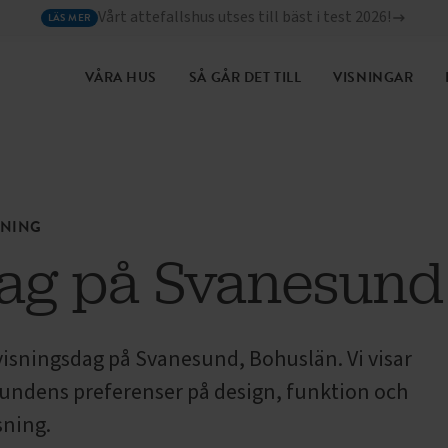
Vårt attefallshus utses till bäst i test 2026!
LÄS MER
VÅRA HUS
SÅ GÅR DET TILL
VISNINGAR
SNING
ag på Svanesund
visningsdag på Svanesund, Bohuslän. Vi visar
 kundens preferenser på design, funktion och
sning.