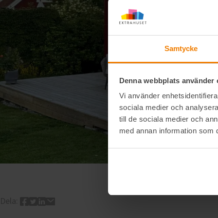
Samtycke
Denna webbplats använder 
Vi använder enhetsidentifierar
sociala medier och analysera 
till de sociala medier och a
med annan information som du 
Dela: