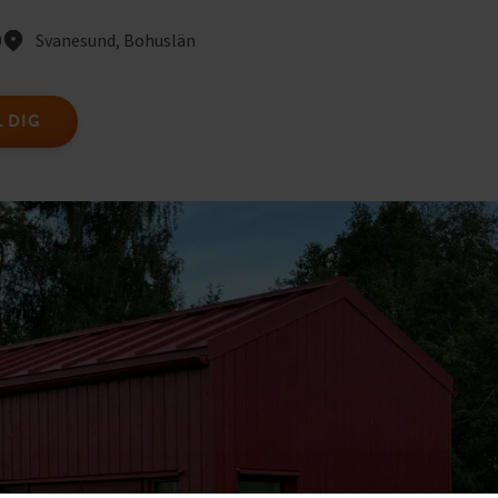
0
Svanesund, Bohuslän
 DIG