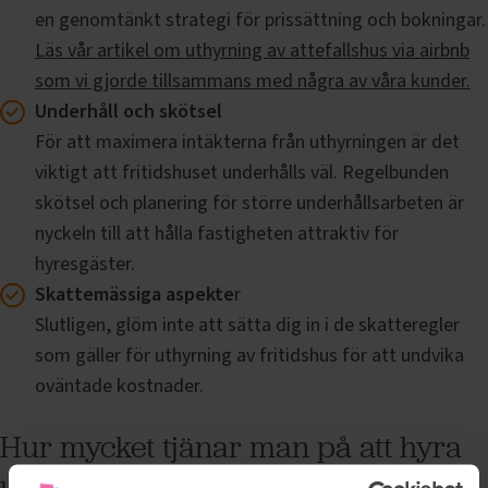
en genomtänkt strategi för prissättning och bokningar.
Läs vår artikel om uthyrning av attefallshus via airbnb
som vi gjorde tillsammans med några av våra kunder.
Underhåll och skötsel
För att maximera intäkterna från uthyrningen är det
viktigt att fritidshuset underhålls väl. Regelbunden
skötsel och planering för större underhållsarbeten är
nyckeln till att hålla fastigheten attraktiv för
hyresgäster.
Skattemässiga aspekte
r
Slutligen, glöm inte att sätta dig in i de skatteregler
som gäller för uthyrning av fritidshus för att undvika
oväntade kostnader.
Hur mycket tjänar man på att hyra
ut sin stuga?