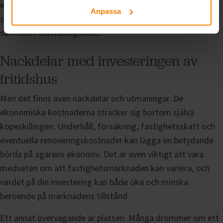
effektiv investering som inte bara har potential att vara
Anpassa
självfinansierande över tid utan även bidrar till det lokala
samhället och näringslivet.
Nackdelar med investeringen av
fritidshus
Men det finns även nackdelar och utmaningar. De
ekonomiska kostnaderna sträcker sig bortom själva
köpeskillingen. Underhåll, försäkring, fastighetsskatt och
eventuella renoveringskostnader kan lägga en betydande
börda på ägarens ekonomi. Det är även viktigt att vara
medveten om att fastighetsmarknaden kan variera, och
värdet på din investering kan både öka och minska
beroende på marknadens tillstånd.
Ett annat övervägande är platsen. Många drömmer om ett