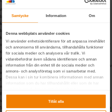
Att tjäna pengar genom uthyrning av sin stuga varierar
Samtycke
Information
Om
beroende på flera variabler. Inkomsterna från uthyrningen
kan variera mellan 3 000 och 30 000 SEK per vecka, där
beloppet beror på faktorer såsom stugans placering,
Denna webbplats använder cookies
kvalitet och vilken del av året det är. Perioder som
Vi använder enhetsidentifierare för att anpassa innehållet
vårvintern och påsken är ofta mer lönsamma för fjällstugor
och annonserna till användarna, tillhandahålla funktioner
och sommarperioden är mer lönsam för sommarstugor.
för sociala medier och analysera vår trafik. Vi
Användning av en förmedlingstjänst kan förenkla
vidarebefordrar även sådana identifierare och annan
uthyrningsprocessen, men detta innebär också att en del av
information från din enhet till de sociala medier och
annons- och analysföretag som vi samarbetar med.
intäkterna, vanligtvis mellan 10 och 40 %, går till
Dessa kan i sin tur kombinera informationen med annan
förmedlingsavgifter. Att sköta uthyrningen själv innebär
information som du har tillhandahållit eller som de har
mer arbete men kan också leda till högre direktintäkter.
samlat in när du har använt deras tjänster.
Enligt svensk lagstiftning är uthyrning av din stuga
skattebefriad upp till 40 000 SEK per år.
Tillåt alla
Sammanfattningsvis kan uthyrning av ett fritidshus vara en