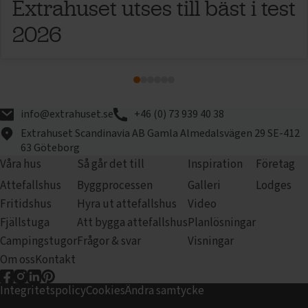
Extrahuset utses till bäst i test
2026
info@extrahuset.se
+46 (0) 73 939 40 38
Extrahuset Scandinavia AB
Gamla Almedalsvägen 29
SE-412
63 Göteborg
Våra hus
Så går det till
Inspiration
Företag
Attefallshus
Byggprocessen
Galleri
Lodges
Fritidshus
Hyra ut attefallshus
Video
Fjällstuga
Att bygga attefallshus
Planlösningar
Campingstugor
Frågor & svar
Visningar
Om oss
Kontakt
Extrahuset på Facebook
Extrahuset på Instagram
Extrahuset på LinkedIn
Extrahuset på pinterest
Integritetspolicy
Cookies
Ändra samtycke