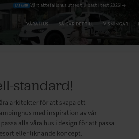
Vårt attefallshus utses till bäst i test 2026!
LÄS MER
VÅRA HUS
SÅ GÅR DET TILL
VISNINGAR
NMÄLAN
l-standard!
 arkitekter för att skapa ett
campinghus med inspiration av vår
assa alla våra hus i design för att passa
esort eller liknande koncept.