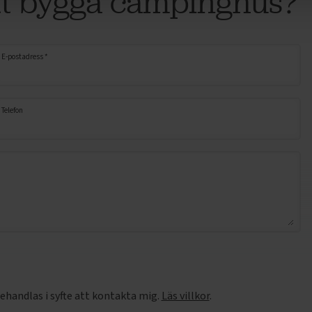
att bygga campinghus?
E-postadress *
Telefon
handlas i syfte att kontakta mig.
Läs villkor
.