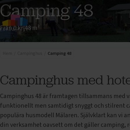
Camping 48
Från 0 kr
|
48 m²
Camping 48
BILDER
PRIS
INTRESSEA
Hem
Campinghus
Camping 48
Campinghus med hotel
Campinghus 48 är framtagen tillsammans med våra
funktionellt men samtidigt snyggt och stilrent 
populära husmodell Mälaren. Självklart kan vi anp
din verksamhet oavsett om det gäller camping, r