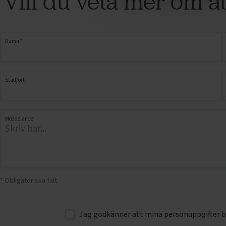
Vill du veta mer om 
Namn *
Stad/ort
Meddelande
* Obligatoriska fält
Jag godkänner att mina personuppgifter be