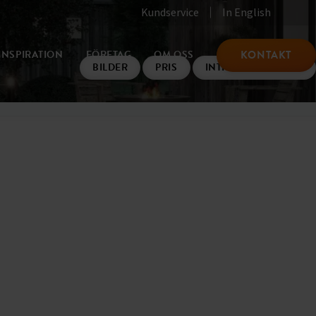
Kundservice
In English
KONTAKT
INSPIRATION
FÖRETAG
OM OSS
BILDER
PRIS
INTRESSEANMÄLAN
Från 0 kr