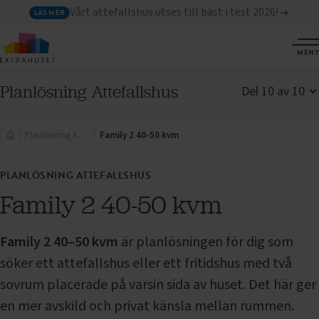
Vårt attefallshus utses till bäst i test 2026!
LÄS MER
MENY
Planlösning Attefallshus
Del 10 av 10
Välj ett annat
inlägg i den här
Planlösning Attefallshus
Family 2 40-50 kvm
serien
PLANLÖSNING ATTEFALLSHUS
Family 2 40-50 kvm
Family 2 40–50 kvm
är planlösningen för dig som
söker ett attefallshus eller ett fritidshus med två
sovrum placerade på varsin sida av huset. Det här ger
en mer avskild och privat känsla mellan rummen.