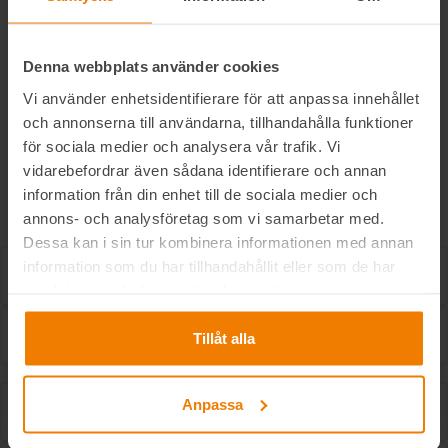
Planlösning
Family 2 40 kvm Stege
Föregående
Nästa
Denna webbplats använder cookies
Vi använder enhetsidentifierare för att anpassa innehållet
och annonserna till användarna, tillhandahålla funktioner
för sociala medier och analysera vår trafik. Vi
KONTAKTA OSS
vidarebefordrar även sådana identifierare och annan
Vad kan vi hjälpa dig med?
information från din enhet till de sociala medier och
annons- och analysföretag som vi samarbetar med.
Dessa kan i sin tur kombinera informationen med annan
Namn *
information som du har tillhandahållit eller som de har
samlat in när du har använt deras tjänster.
E-postadress *
Tillåt alla
Stad/ort
Anpassa