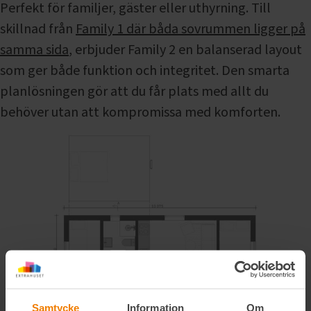
Perfekt för familjer, gäster eller uthyrning. Till
skillnad från
Family 1 där båda sovrummen ligger på
samma sida
, erbjuder Family 2 en balanserad layout
som ger både funktion och integritet. Den smarta
planlösningen gör att du får plats med allt du
behöver utan att kompromissa med komforten.
Samtycke
Information
Om