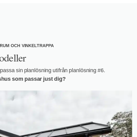
VRUM OCH VINKELTRAPPA
deller
assa sin planlösning utifrån planlösning #6.
llshus som passar just dig?