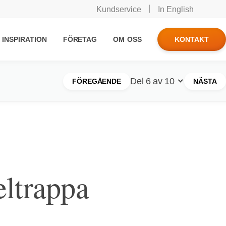
Kundservice
In English
INSPIRATION
FÖRETAG
OM OSS
KONTAKT
Del 6 av 10
FÖREGÅENDE
NÄSTA
Välj ett annat
inlägg i den
här serien
ltrappa