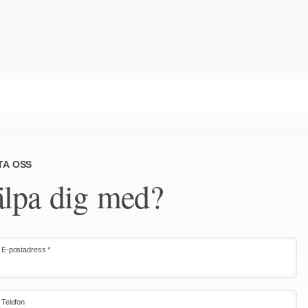
TA OSS
älpa dig med?
E-postadress *
Telefon