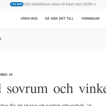
Vårt attefallshus utses till bäst i test 2026!
LÄS MER
VÅRA HUS
SÅ GÅR DET TILL
VISNINGAR
a
NING #6
 sovrum och vinke
en för att skapa ett rymligt allrum/kök. Vi