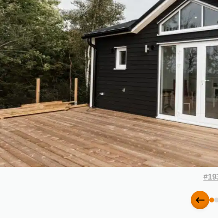
#19
Före