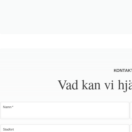
KONTAK
Vad kan vi hj
Namn *
Stad/ort