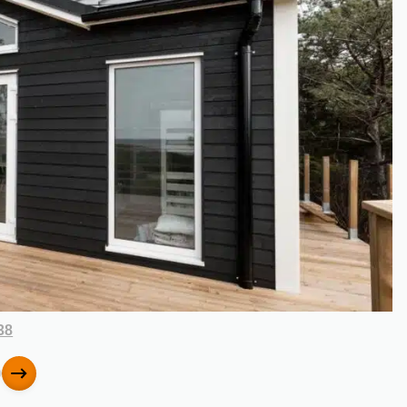
38
gående
Nästa