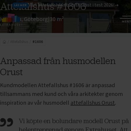
Attefallshus
#1606
Vårt attefallshus utses till bäst i test 2026!
LÄS MER
Hisingen, Göteborg
|
30 m²
MENY
#1606
BILDER
PLANLÖSNING
INTRESSEANMÄLAN
Attefallshus
#1606
Anpassad från husmodellen
Orust
Kundmodellen
Attefallshus
#1606 är anpassad
tillsammans med kund och våra arkitekter genom
inspiration av vår husmodell
attefallshus Orust
.
Vi köpte en bolundare modell Orust på
helentreprenad genom Extrahuset. Att