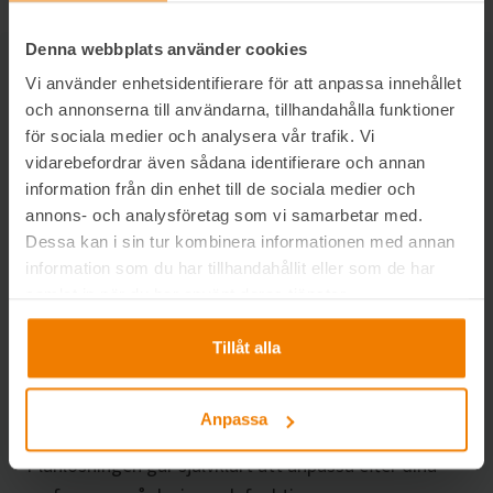
Denna webbplats använder cookies
Vi använder enhetsidentifierare för att anpassa innehållet
och annonserna till användarna, tillhandahålla funktioner
för sociala medier och analysera vår trafik. Vi
vidarebefordrar även sådana identifierare och annan
information från din enhet till de sociala medier och
annons- och analysföretag som vi samarbetar med.
Dessa kan i sin tur kombinera informationen med annan
information som du har tillhandahållit eller som de har
samlat in när du har använt deras tjänster.
Tillåt alla
Planlösning #1
”Planlösning 1 med sovrum” är en av våra favoriter
Anpassa
som vi har byggt på flera av våra kundmodeller.
Planlösningen går självklart att anpassa efter dina