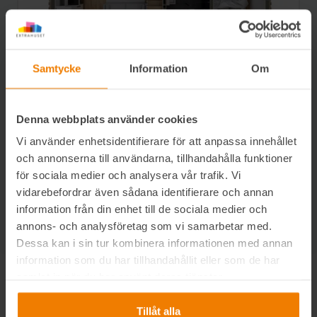
Samtycke
Information
Om
Planlösning Sovrum Slim
Denna webbplats använder cookies
Planlösning 7 med sovrum och raktrappa. Vi anpassar
placeringar av kök och annan inredning tillsammans
Vi använder enhetsidentifierare för att anpassa innehållet
och annonserna till användarna, tillhandahålla funktioner
med dig för att passa dina preferenser på design och
för sociala medier och analysera vår trafik. Vi
funktion.
vidarebefordrar även sådana identifierare och annan
information från din enhet till de sociala medier och
PLANLÖSNING SOVRUM SLIM
annons- och analysföretag som vi samarbetar med.
Dessa kan i sin tur kombinera informationen med annan
information som du har tillhandahållit eller som de har
Föregående
Nästa
samlat in när du har använt deras tjänster.
Tillåt alla