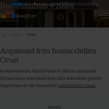
Referenshus #1984
Vårt attefallshus utses till bäst i test 2026!
LÄS MER
Åhus, Skåne
|
30 m²
MENY
#1984
BILDER
PLANLÖSNING
INTRESSEANMÄLAN
Attefallshus
#1984
Anpassad från husmodellen
Orust
Kundmodellen
Attefallshus
#1984 är anpassad
tillsammans med kund och våra arkitekter genom
inspiration av vår husmodell
attefallshus Orust
.
BILDER