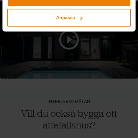
Anpassa
INTRESSEANMÄLAN
Vill du också bygga ett
attefallshus?