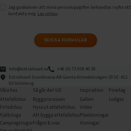
Jag godkänner att mina personuppgifter behandlas i syfte att
kontakta mig.
Läs villkor
.
SKICKA FORMULÄR
info@extrahuset.se
+46 (0) 73 939 40 38
Extrahuset Scandinavia AB
Gamla Almedalsvägen 29
SE-412
63 Göteborg
Våra hus
Så går det till
Inspiration
Företag
Attefallshus
Byggprocessen
Galleri
Lodges
Fritidshus
Hyra ut attefallshus
Video
Fjällstuga
Att bygga attefallshus
Planlösningar
Campingstugor
Frågor & svar
Visningar