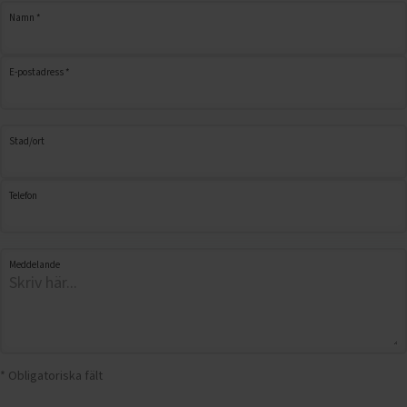
Namn *
E-postadress *
Stad/ort
Telefon
Meddelande
* Obligatoriska fält