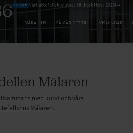
36
Vårt attefallshus utses till bäst i test 2026!
LÄS MER
VÅRA HUS
SÅ GÅR DET TILL
VISNINGAR
SNING
INTRESSEANMÄLAN
dellen Mälaren
tillsammans med kund och våra
ttefallshus Mälaren.