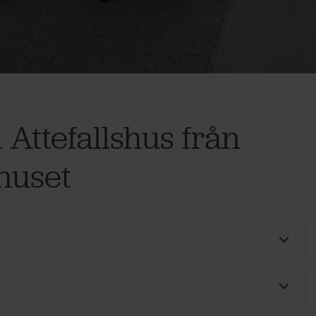
 Attefallshus från
huset