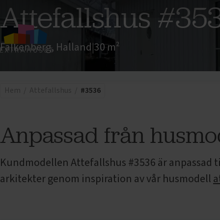
Attefallshus
#35
Falkenberg, Halland
|
30 m²
Attefallshus
#3536
BILDER
PLANLÖ
Hem
Attefallshus
#3536
Anpassad från husmo
Kundmodellen
Attefallshus
#3536 är anpassad 
arkitekter genom inspiration av vår husmodell
a