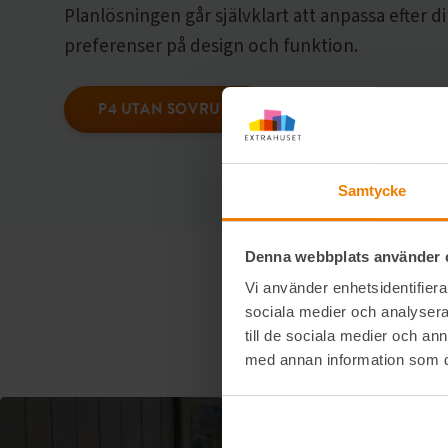
Planlösningen går självklart att anpassa efter d
preferenser på design och funktion.
P4 UTAN SOVRUM
Samtycke
Denna webbplats använder 
Vi använder enhetsidentifierar
sociala medier och analysera 
till de sociala medier och a
med annan information som du 