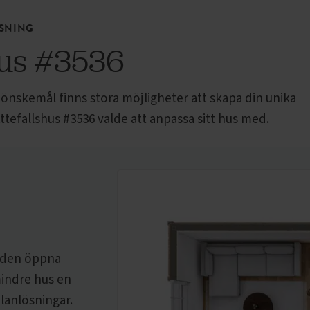
SNING
hus
#3536
a önskemål finns stora möjligheter att skapa din unika
ttefallshus
#3536 valde att anpassa sitt hus med.
m den öppna
 mindre hus en
planlösningar.