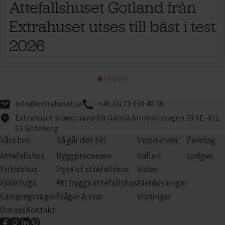
Attefallshuset Gotland från
Extrahuset utses till bäst i test
2026
info@extrahuset.se
+46 (0) 73 939 40 38
Extrahuset Scandinavia AB
Gamla Almedalsvägen 29
SE-412
63 Göteborg
Våra hus
Så går det till
Inspiration
Företag
Attefallshus
Byggprocessen
Galleri
Lodges
Fritidshus
Hyra ut attefallshus
Video
Fjällstuga
Att bygga attefallshus
Planlösningar
Campingstugor
Frågor & svar
Visningar
Om oss
Kontakt
Extrahuset på Facebook
Extrahuset på Instagram
Extrahuset på LinkedIn
Extrahuset på pinterest