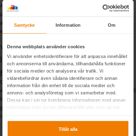
Att arbeta hemifrån kan ibland leda till att man sitter stilla
under långa perioder. Se till att ta regelbundna pauser för
att sträcka på benen, gå ut och få lite frisk luft eller göra
Samtycke
Information
Om
några snabba övningar för att hålla kroppen i rörelse.
Våra favorit planlösningar för
Denna webbplats använder cookies
Vi använder enhetsidentifierare för att anpassa innehållet
hemmakontor i ett attefallshus.
och annonserna till användarna, tillhandahålla funktioner
Planlösning 2 – Sovrum och rak trappa
för sociala medier och analysera vår trafik. Vi
vidarebefordrar även sådana identifierare och annan
Denna planlösning är ett bra alternativ för dig som vill ha
information från din enhet till de sociala medier och
ett separat rum för ditt hemmakontor, men fortfarande vill
annons- och analysföretag som vi samarbetar med.
behålla större utrymmen i vardagsrummet. Detta uppnås
Dessa kan i sin tur kombinera informationen med annan
genom att trappan flyttas till hallen, vilket möjliggör ett
information som du har tillhandahållit eller som de har
samlat in när du har använt deras tjänster.
smart och funktionellt utnyttjande av utrymmet.
Tillåt alla