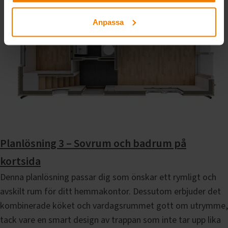
Anpassa
Planlösning 3 – Sovrum och badrum på
kortsida
Denna planlösning passar dig som önskar ett rymligt och
avskilt rum för ditt hemmakontor. Dessutom erbjuder det
kombinerade köket och vardagsrummet gott om utrymme,
tack vare en smart design av trappan som inte tar upp lika