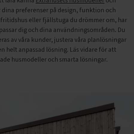
tt lära känna
Extrahusets husmodeller
och
r dina preferenser på design, funktion och
 fritidshus eller fjällstuga du drömmer om, har
m passar dig och dina användningsområden. Du
eras av våra kunder, justera våra planlösningar
en helt anpassad lösning. Läs vidare för att
tade husmodeller och smarta lösningar.