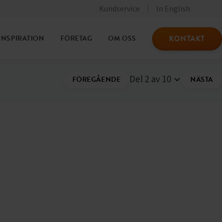
Kundservice
In English
KONTAKT
INSPIRATION
FÖRETAG
OM OSS
Del 2 av 10
FÖREGÅENDE
NÄSTA
Välj ett annat
inlägg i den
här serien