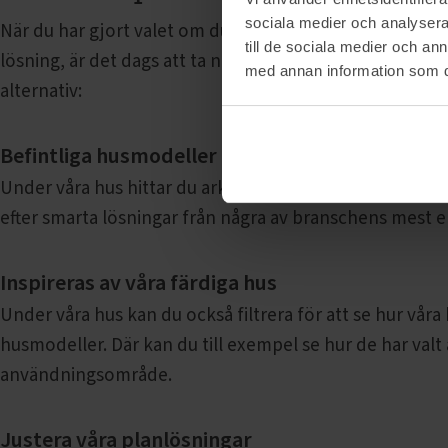
sociala medier och analysera 
När du har gjort valet om du vill bygga ett attefallshus,
till de sociala medier och a
lösning, är det dags att ta nästa steg mot att förverkli
med annan information som du 
alternativ:
Befintliga husmodeller
Under våra hus hittar du arkitektritade husmodeller som
efter smarta lösningar från några av branschens mest e
Inspireras av våra färdiga hus
Under våra hus kan du också filtrera för att se hur våra
husmodeller. Där kan du till exempel se hur de har valt
användningsområde.
Justera
våra planlösningar