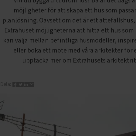
Vill du bygga ditt drömhus? Då är det dags a
möjligheter för att skapa ett hus som passa
planlösning. Oavsett om det är ett attefallshus,
Extrahuset möjligheterna att hitta ett hus so
kan välja mellan befintliga husmodeller, inspir
eller boka ett möte med våra arkitekter för 
upptäcka mer om Extrahusets arkitektri
Dela: