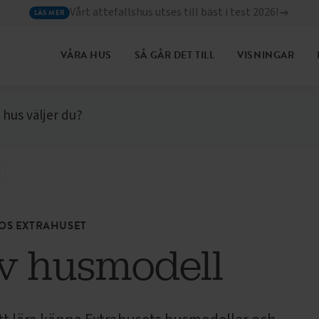
Vårt attefallshus utses till bäst i test 2026!
LÄS MER
VÅRA HUS
SÅ GÅR DET TILL
VISNINGAR
 hus väljer du?
HOS EXTRAHUSET
av husmodell