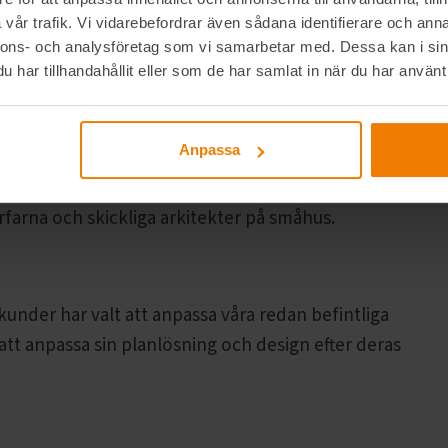
vår trafik. Vi vidarebefordrar även sådana identifierare och anna
 fritidshus, fjällstuga eller annan skräddarsydd
nnons- och analysföretag som vi samarbetar med. Dessa kan i sin
ga ditt drömhus. Du kan välja mellan följande
har tillhandahållit eller som de har samlat in när du har använt 
Anpassa
 har tagits fram av våra arkitekter och anpassats
rfarna och skickliga arkitekter på småhus.
 kunder har valt att anpassa våra redan befintliga
 att anpassa sin planlösning och design efter deras